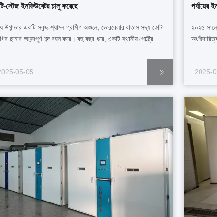
ল্টি-স্টেজ ইনকিউবেটর চালু করেছে
পর্যায়ের 
্য উগান্ডার একটি সবুজ-শ্যামল গ্রামীণ অঞ্চলে, ভোরবেলার বাতাস সদ্য ফোটা
২০২৫ সালে, 
রগির ছানার আনন্দপূর্ণ শব্দ বহন করে। বহু বছর ধরে, একটি স্থানীয় পোল্ট্রি
অংশীদারিত্
বায় আশেপাশের কৃষকদের কাছে গুণমান সম্পন্ন ছানা সরবরাহ করে আসছে,
প্রতিটিতে 
ে আবহাওয়া এবং ঋতু পরিবর্তনের কারণে ঐতিহ্যবাহী ইনকিউবেশন পদ্ধতি
ইনকিউবেশন স
2025-05-05
2025-0
মিত ছিল। 2025 সালে, ...
বড় আকারের স