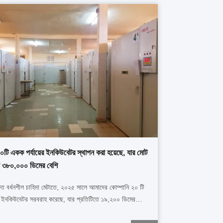
 ২০টি একক পর্যায়ের ইনকিউবেটর স্থাপন করা হয়েছে, যার মোট
া ৩৮০,০০০ ডিমের বেশি
্রুত বর্ধনশীল চাহিদা মেটাতে, ২০২৫ সালে আমাদের কোম্পানি ২০ টি
েজ ইনকিউবেটর সরবরাহ করেছে, যার প্রতিটিতে ১৯,২০০ ডিমের
 রয়েছে।যার মোট ইনকিউবেশন ক্ষমতা ৩৮০ এর বেশিএই