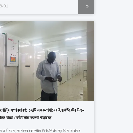
ি স্থানীয় মুরগির সরবরাহকে শক্তিশালী করে এবং কেনিয়ার হাঁস-
8-01
পকে আরও স্মার্ট এবং বৃহত্তর ...
পোল্ট্রি সম্প্রসারণ: ১২টি একক-পর্যায়ের ইনকিউবেটর উচ্চ-
পন্ন বাচ্চা ফোটানোর ক্ষমতা বাড়াচ্ছে
 মার্চ মাসে, আমাদের কোম্পানি ইথিওপিয়ার অ্যাডিস আবাবার