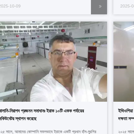
নেগালের প্রযোজকরা ক্রমবর্ধমানভাবে নির্ভরযোগ্য,অস্থির পরিবেষ্টিত অবস্থার
ইনস্টলেশনট
2025-10-09
2025-0
্ত্বেও হ্যাচ রেট ...
মুরগির শিল্
বালানি-নিরাপদ প্রজনন সমাধানঃ ইরাক ১০টি একক পর্যায়ের
ইথিওপিয়া 
নকিউবেটর স্থাপন করেছে
দক্ষতা সম্
২৫ সালে, আমাদের কোম্পানি সফলভাবে ইরাকে একটি প্রধান হাঁস-মুরগির
২০২৫ সালের