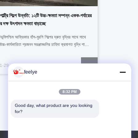
ল্ট্রি শিল্পে উন্নতি: ১২টি উচ্চ-ক্ষমতা সম্পন্ন একক-পর্যায়ের
 দক্ষ উৎপাদন ক্ষমতা বাড়াচ্ছে
টভূমিপশ্চিম আফ্রিকার হাঁস-মুরগি শিল্পের দ্রুত বৃদ্ধির সাথে সাথে
চ্চ-কার্যকারিতা প্রজনন সরঞ্জামগুলির চাহিদা ক্রমাগত বৃদ্ধি পাচ্ছে।
ম্পানি সফলভাবে ১২টি একক পর্যায়ের ইনকিউবেটর সরবরাহ
র প্রত্যেকটির আশ্চর্যজনক ক্ষমতা ৫৭,৬০০ ডিম, যা একটি
1-29
 স্থানীয় হাঁস...
feelye
8:32 PM
Good day, what product are you looking 
for?