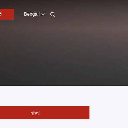
ি
Bengali
মামলা