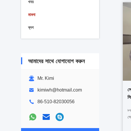
খবর
মামলা
ব্লগ
আমাদের সাথে যোগাযোগ করুন
Mr. Kimi
সে
kimiwh@hotmail.com
সি
86-510-82030056
৮৬
সে
ওভ