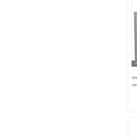
ভ
স্বয
একক