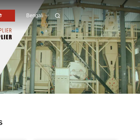
ি
Bengali
s