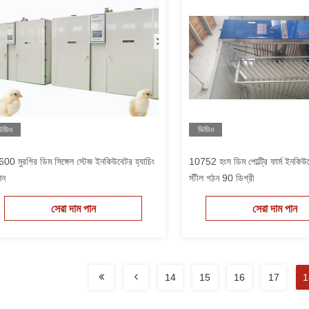
িডিও
ভিডিও
00 মুরগির ডিম সিঙ্গেল স্টেজ ইনকিউবেটর হ্যাচিং
10752 হংস ডিম পোল্ট্রি ফার্ম ইনকিউ
িন
স্টীল গঠন 90 ডিগ্রী
সেরা দাম পান
সেরা দাম পান
14
15
16
17
1