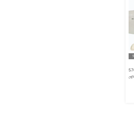
ভ
576
মেশ