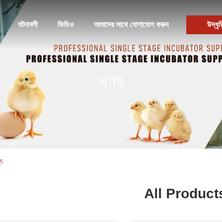
ঘটনাবলী
ভিডিও
আমাদের সাথে যোগাযোগ করুন
উদ্ধৃত
পণ্য
য
All Product