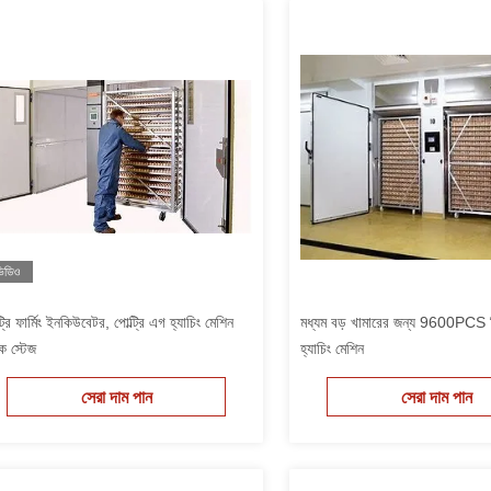
িডিও
ট্রি ফার্মিং ইনকিউবেটর, পোল্ট্রি এগ হ্যাচিং মেশিন
মধ্যম বড় খামারের জন্য 9600PCS
 স্টেজ
হ্যাচিং মেশিন
সেরা দাম পান
সেরা দাম পান