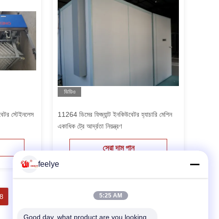
ভিডিও
বেটর স্টেইনলেস
11264 ডিমের ফিজ্যান্ট ইনকিউবেটর হ্যাচারি মেশিন
একাধিক ট্রে আর্দ্রতা নিয়ন্ত্রণ
সেরা দাম পান
feelye
5:25 AM
8
19
20
21
Good day, what product are you looking 