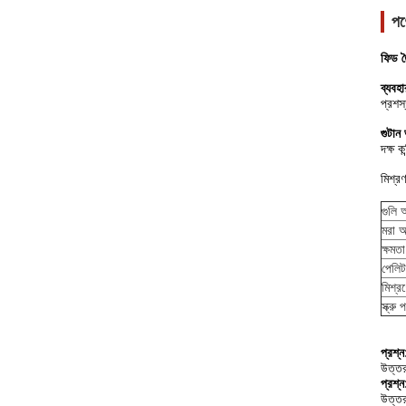
পণ
ফিড ত
ব্যবহ
প্রশস
গুটান
দক্ষ 
মিশ্র
গুলি
মরা অ
ক্ষমতা
পেলিট
মিশ্র
স্ক্রু
প্রশ্
উত্তর
প্রশ্
উত্তর