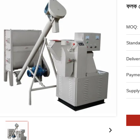
ফলক ম
MOQ:
Standa
Deliver
Payme
Supply