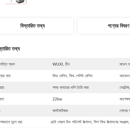
বিস্তারিত তথ্য
পণ্যের বিবরণ
স্তারিত তথ্য
পত্তি স্থল
WUXI, চীন
মডেল নম
্যের নাম:
ফিড মেশিন, ফিড পেলিট মেশিন
আবেদন
িয়া:
পশুর খাবারের গুলি তৈরি করা
ভোল্টেজ
মতা:
22kw
ধারণক্ষ
:
কাস্টমাইজড
পেলের 
শেষভাবে তুলে ধরা:
ছোট স্কেল উড পাটলেট উত্পাদন
, 
ফিশ ফিড উত্পাদনের সরঞ্জাম
,