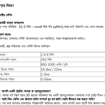
্যের বিবরণ
ৈরীর মেশিন
ারকারী বান্ধব অপারেশন
্ত পণ্য পরিসীমা: .51.5 মিমি ~ mm8 মিমি শাঁস (alচ্ছিক);সহজ ডাই পরিবর্তন এবং বেলন সমন্বয়, দ্
 ভাল মানের
কন্ডিশনার, চমৎকার পেলিট গঠনযোগ্যতা এবং স্থায়িত্ব, সহজ সামঞ্জস্যযোগ্য কাটার।
ণকারী, স্ক্রু পরিবাহক এবং পেলিট মিলের সংমিশ্রণ
 আকার
1.5-8 মিমি
ভ্যন্তরীণ ব্যাস
250 মিমি
800-1000 কেজি / ঘন্টা
 মিলের শক্তি
18.5kw / 22kw
ণের শক্তি
2.2kw
 পরিবাহক শক্তি
0.55kw
ন: আপনি একটি ট্রেডিং সংস্থা বা প্রস্তুতকারক?
: আমরা এই শিল্পে প্রায় 30 বছরের অভিজ্ঞতা সহ একটি প্রস্তুতকারক।আমাদের পণ্য 100 টিরও বে
ন: আমি ফিড মেশিন এবং উত্পাদন লাইন সম্পর্কে খুব কম জানি।আমি কীভাবে শুরু করতে পারি?
: দয়া করে আপনার ব্যবসায়ের পরিকল্পনাটি আমাদের জানান, যেমন আপনি কোন প্রাণী ফিড উত্পাদন 