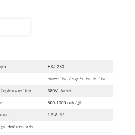
্বার
HKJ-250
:
পশুসম্পদ ফিড, হাঁস-মুরগির ফিড, ফিশ ফিড
, বৈদ্যুতিক একক বিশেষ:
380V, তিন ধাপ
মতা:
800-1000 কেজি / ঘন্টা
আকার:
1.5-8 মিমি
 
ফুড পেলিট মেকিং মেশিন