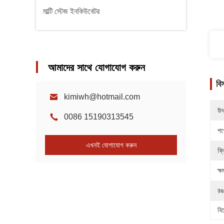
মাল্টি স্টেজ ইনকিউবেটর
আমাদের সাথে যোগাযোগ করুন
বি
kimiwh@hotmail.com
উৎ
0086 15190313545
পণ
এখনই যোগাযোগ করুন
ক্র
ক্ষ
রঙ
বি