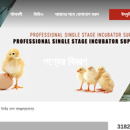
ঘটনাবলী
ভিডিও
আমাদের সাথে যোগাযোগ করুন
উদ্ধৃত
পণ্যের বিবরণ
র্নার তাপ সামঞ্জস্যযোগ্য
31824 