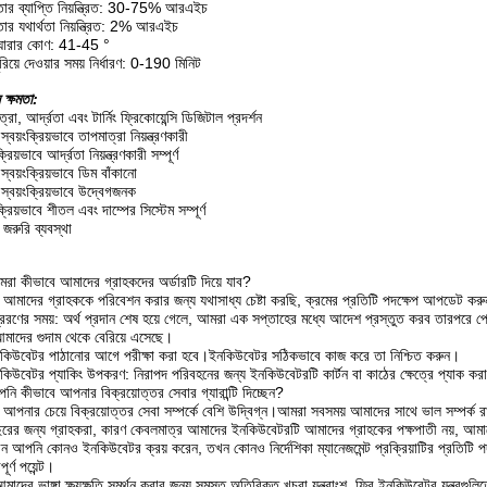
রতার ব্যাপ্তি নিয়ন্ত্রিত: 30-75% আরএইচ
রতার যথার্থতা নিয়ন্ত্রিত: 2% আরএইচ
ঘোরার কোণ: 41-45 °
রিয়ে দেওয়ার সময় নির্ধারণ: 0-190 মিনিট
 ক্ষমতা:
্রা, আর্দ্রতা এবং টার্নিং ফ্রিকোয়েন্সি ডিজিটাল প্রদর্শন
্ণ স্বয়ংক্রিয়ভাবে তাপমাত্রা নিয়ন্ত্রণকারী
্রিয়ভাবে আর্দ্রতা নিয়ন্ত্রণকারী সম্পূর্ণ
্ণ স্বয়ংক্রিয়ভাবে ডিম বাঁকানো
্ণ স্বয়ংক্রিয়ভাবে উদ্বেগজনক
ক্রিয়ভাবে শীতল এবং দাম্পের সিস্টেম সম্পূর্ণ
 জরুরি ব্যবস্থা
রা কীভাবে আমাদের গ্রাহকদের অর্ডারটি দিয়ে যাব?
আমাদের গ্রাহককে পরিবেশন করার জন্য যথাসাধ্য চেষ্টা করছি, ক্রমের প্রতিটি পদক্ষেপ আপডেট ক
রেরণের সময়: অর্থ প্রদান শেষ হয়ে গেলে, আমরা এক সপ্তাহের মধ্যে আদেশ প্রস্তুত করব তারপরে প
মাদের গুদাম থেকে বেরিয়ে এসেছে।
কিউবেটর পাঠানোর আগে পরীক্ষা করা হবে।ইনকিউবেটর সঠিকভাবে কাজ করে তা নিশ্চিত করুন।
কিউবেটর প্যাকিং উপকরণ: নিরাপদ পরিবহনের জন্য ইনকিউবেটরটি কার্টন বা কাঠের ক্ষেত্রে প্যাক করা
নি কীভাবে আপনার বিক্রয়োত্তর সেবার গ্যারান্টি দিচ্ছেন?
আপনার চেয়ে বিক্রয়োত্তর সেবা সম্পর্কে বেশি উদ্বিগ্ন।আমরা সবসময় আমাদের সাথে ভাল সম্পর্ক র
ছরের জন্য গ্রাহকরা, কারণ কেবলমাত্র আমাদের ইনকিউবেটরটি আমাদের গ্রাহকের পক্ষপাতী নয়, আম
ন আপনি কোনও ইনকিউবেটর ক্রয় করেন, তখন কোনও নির্দেশিকা ম্যানেজমেন্ট প্রক্রিয়াটির প্রতিটি পদক
পূর্ণ পয়েন্ট।
মাদের ভাঙ্গা ক্ষয়ক্ষতি সমর্থন করার জন্য সমস্ত অতিরিক্ত খুচরা যন্ত্রাংশ, ফ্রি ইনকিউবেটর যন্ত্রগ