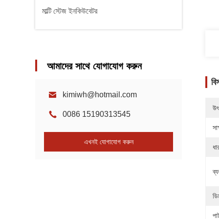
মাল্টি স্টেজ ইনকিউবেটর
আমাদের সাথে যোগাযোগ করুন
বি
kimiwh@hotmail.com
উৎ
0086 15190313545
সাক
এখনই যোগাযোগ করুন
ধা
ব্
ডি
পা