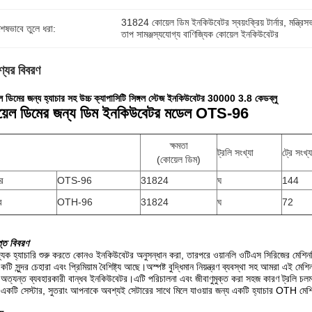
31824 কোয়েল ডিম ইনকিউবেটর স্বয়ংক্রিয় টার্নার
, 
মন্ত্রি
শেষভাবে তুলে ধরা:
তাপ সামঞ্জস্যযোগ্য বাণিজ্যিক কোয়েল ইনকিউবেটর
্যের বিবরণ
ল ডিমের জন্য হ্যাচার সহ উচ্চ ক্যাপাসিটি সিঙ্গল স্টেজ ইনকিউবেটর 30000 3.8 কেডব্লু
়েল ডিমের জন্য ডিম ইনকিউবেটর মডেল OTS-96
ক্ষমতা
ট্রলি সংখ্যা
ট্রে সংখ্য
(কোয়েল ডিম)
র
OTS-96
31824
ঘ
144
র
OTH-96
31824
ঘ
72
প্ত বিবরণ
্যিক হ্যাচারি শুরু করতে কোনও ইনকিউবেটর অনুসন্ধান করা, তারপরে ওয়ানলি ওটিএস সিরিজের মেশিন
টি সুন্দর চেহারা এবং প্রিমিয়াম বৈশিষ্ট্য আছে।অস্পষ্ট বুদ্ধিমান নিয়ন্ত্রণ ব্যবস্থা সহ আমরা এই মেশ
অত্যন্ত ব্যবহারকারী বান্ধব ইনকিউবেটর।এটি পরিচালনা এবং জীবাণুমুক্ত করা সহজ কারণ ট্রলি চল
একটি সেস্টার, সুতরাং আপনাকে অবশ্যই সেটারের সাথে মিলে যাওয়ার জন্য একটি হ্যাচার OTH মে