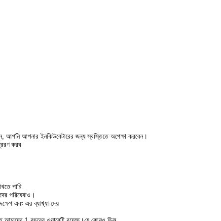
রুন, আপনি আপনার ইনকিউবেটারের জন্য স্বস্তিতে অপেক্ষা করবেন।
্রেরণ করব
াখতে পারি
াদের পরিষেবাও।
্ষেপ এবং এর ব্যাখ্যা দেয়
ুলিতে আমাদের 1 বছরের ওয়ারেন্টি রয়েছে।যে কোনও ডিম