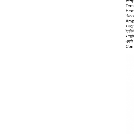
বৈশিষ্ট্
Tempe
Heati
ভিতরে
Amp ড
• নতু
ইনকিউ
• অটো
একটি 
Contro