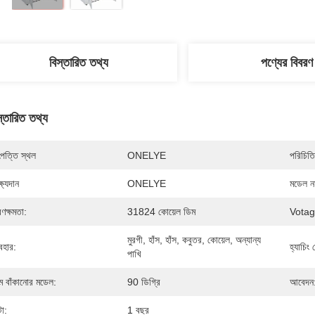
বিস্তারিত তথ্য
পণ্যের বিবরণ
স্তারিত তথ্য
পত্তি স্থল
ONELYE
পরিচিতি
্ষ্যদান
ONELYE
মডেল নম
রণক্ষমতা:
31824 কোয়েল ডিম
Votag
মুরগী, হাঁস, হাঁস, কবুতর, কোয়েল, অন্যান্য 
যবহার:
হ্যাচিং 
পাখি
ম বাঁকানোর মডেল:
90 ডিগ্রি
আবেদন
টা:
1 বছর