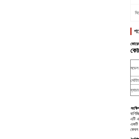
বি
পণ
কোয়ে
কোয
মডেল
সেটটা
হ্যাচা
সংক্ষি
বাণিজ
এটি এক
একটি 
কেবল 