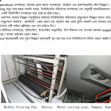
য
rature তাপমাত্রা ওঠানামা হ্রাস করতে তাপমাত্রা, আর্দ্রতা এবং ড্যাম্পারগুলির যৌথ নিয়ন্ত্রণ।
ng নতুন গরম করার পদ্ধতি দ্বারা, ইনকিউবেটর পরিবেশের তাপমাত্রা এবং অনুযায়ী স্বয়ংক্রিয়ভাবে 
 একটি স্থিতিশীল তাপমাত্রা রাখা ভ্রূণের বৃদ্ধি চক্র।
্যাম্পার হোভার নিয়ন্ত্রণ প্রযুক্তির সাহায্যে ইনকিউবেটর সঠিকভাবে বায়ুচলাচল নিয়ন্ত্রণ করতে পার
ন বায়ুচলাচল কাঠামো - এক্সস্টাস্ট, এয়ার গ্রহণ এবং প্রয়োগ করা এয়ার কুলিং নলগুলি একে অপরের থে
বেশন দেরী পর্যায়ে অক্সিজেন এবং তাপ ছড়িয়ে দিন।
-মনিটরের তাপমাত্রা, স্যাঁতসেঁতে, উত্তেজিত অনুরাগীরা, ডিম বাঁকানো এবং পাওয়ার সরবরাহ suppl
শব্দ / হালকা অ্যালার্ম প্রেরণ করুন।
l ব্যবহারকারী যখন মুখ্য নিয়ন্ত্রণ ব্যবস্থাটি ভুল হয়ে যায় তখন ইনকিউবেশন নিশ্চিত করতে জরুরি নিয