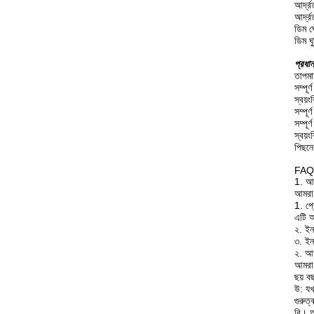
আর্দ্
আর্দ্
ডিম 
ডিম ঘু
প্রধান
তাপমাত
সম্পূর
স্বয়ংক
সম্পূর
সম্পূর
স্বয়ং
পিছনে
FAQ
1. আম
আমরা 
1. প্
এটি আ
২. ইন
৩. ইন
২. আপ
আমরা 
ছয় ব
উ: যখ
গুরুত্ব
বি। আ