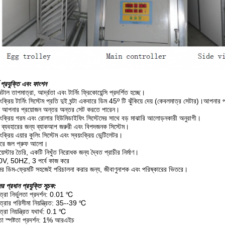
্ণ প্রযুক্তি এবং ফাংশন
টাল তাপমাত্রা, আর্দ্রতা এবং টার্নিং ফ্রিকোয়েন্সি প্রদর্শিত হচ্ছে।
়ংক্রিয় টার্নিং সিস্টেম প্রতি দুই ঘন্টা একবারে ডিম 45º টি ঝুঁকিয়ে দেয় (কেবলমাত্র সেটার)।আপনার 
 আপনার প্রয়োজন অন্তর অন্তর সেট করতে পারেন।
য়ংক্রিয় গরম এবং রোলার হিউমিডাইফিং সিস্টেমের সাথে বড় মাঝারি আলোড়নকারী অনুরাগী।
া ব্যবহারের জন্য ব্যাকআপ জরুরী এবং বিপদজনক সিস্টেম।
়ংক্রিয় এয়ার কুলিং সিস্টেম এবং স্বয়ংক্রিয় ভেন্টিলেটর।
রে জল প্রুফ আলো।
়েস্টার তৈরি, একটি নিখুঁত নিরোধক জন্য দ্বৈত প্রাচীর নির্মাণ।
V, 50HZ, 3 পর্বে কাজ করে
লির ডিম-ফ্রেমটি সহজেই পরিচালনা করার জন্য, জীবাণুনাশক এবং পরিষ্কারের ভিতরে।
র প্রধান প্রযুক্তি সূচক:
ত্রা নির্ভুলতা প্রদর্শন: 0.01 ℃
ত্রার পরিসীমা নিয়ন্ত্রিত: 35--39 ℃
্রা নিয়ন্ত্রিত যথার্থ: 0.1 ℃
রতা স্পষ্টতা প্রদর্শন: 1% আরএইচ