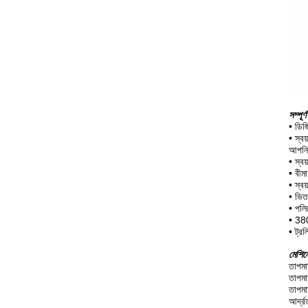
সম্পূর
•
ডিজি
•
স্বয
আপনি
•
স্ব
•
বীম
•
স্বয
•
ভিত
•
পলিয
•
380
•
ট্র
মেশিনে
তাপমা
তাপমা
তাপমাত
আর্দ্