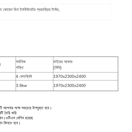
সভা কোয়েল ডিম ইনকিউবেটর স্বয়ংক্রিয় টার্নার
, 
সর্বাধিক
বাইরের আকার
া
শক্তি
(মিমি)
4 কেডব্লিউ
1970x2300x2400
3.8kw
1970x2300x2400
টি আপনার পক্ষে সবচেয়ে উপযুক্ত হবে।
িনটি তৈরি করি
মান।ওটিএস মেশিন রয়েছে
শিন কিনতে হবে।